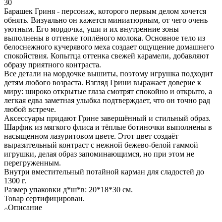
30
Барашек Гриня - персонаж, которого первым делом хочется
обнять. Визуально он кажется миниатюрным, от чего очень
уютным. Его мордочка, уши и их внутренние зоны
выполнены в оттенке топлёного молока. Основное тело из
белоснежного кучерявого меха создает ощущение домашнего
спокойствия. Копытца оттенка свежей карамели, добавляют
образу приятного контраста.
Все детали на мордочке вышиты, поэтому игрушка подходит
детям любого возраста. Взгляд Грини выражает доверие к
миру: широко открытые глаза смотрят спокойно и открыто, а
легкая едва заметная улыбка подтверждает, что он точно рад
любой встрече.
Аксессуары придают Грине завершённый и стильный образ.
Шарфик из мягкого флиса и тёплые ботиночки выполнены в
насыщенном лазуритовом цвете. Этот цвет создаёт
выразительный контраст с нежной бежево-белой гаммой
игрушки, делая образ запоминающимся, но при этом не
перегруженным.
Внутри вместительный потайной карман для сладостей до
1300 г.
Размер упаковки д*ш*в: 20*18*30 см.
Товар сертифицирован.
Описание