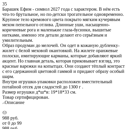
35
Барашек Ефим - символ 2027 года с характером. В нём есть
что-то брутальное, но по-детски трогательное одновременно.
Крупное тело кремового цвета покрыто мягким кучерявым
мехом пепельного отлива. Длинные уши, насыщенно-
коричневые рога и маленькие глаза-бусинки, вышитые
нитками, именно эти детали делают его серьёзным и
умилительным.
Образ продуман до мелочей. Он одет в кожаную дубленку-
жилет с белой меховой окантовкой. На жилете оранжевые
полоски, имитирующие карманы, которые добавляют яркий
акцент. Но главная деталь, которая приковывает взгляд, это
красные варежки на копытцах. Они создают тёплый контраст
с его сдержанной цветовой гаммой и придают образу особый
шарм.
Внутри игрушки-упаковки расположен вместительный
потайной отсек для сладостей до 1300 г .
Размер игрушки д*ш*в: 19*18*33 см.
Товар сертифицирован.
Описание
988
руб.
от 0 до 99
988
руб.