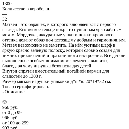
1300
Количество в коробе, шт
—
32
Матвей - это барашек, в которого влюбляешься с первого
взгляда. Его мягкое тельце покрыто пушистым ярко жёлтым
мехом. Мордочка, аккуратные ушки и ножки кремового
оттенка делают образ по-настоящему добрым и гармоничным.
Матвея невозможно не заметить. На нём уютный шарф в
яркую красно-зелёную полоску, который словно создан для
зимних приключений и праздничного настроения. Все детали
выполнены с особым вниманием: элементы вышиты,
благодаря чему игрушка безопасна для детей.
Внутри спрятан вместительный потайной карман для
сладостей до 1300 г.
Размер мягкой игрушки-упаковки д*ш*в: 20*19*32 см.
Товар сертифицирован.
Описание
966
руб.
от 0 до 99
966
руб.
от 100 до 299
903
руб.