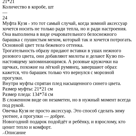
21*21
Количество в коробе, шт
—
24
Муфта Кузя - это тот самый случай, когда зимний аксессуар
хочется носить не только ради тепла, но и ради настроения.
Она выполнена в виде очаровательного белоснежного
барашка с пушистым мехом, который так и хочется потрогать.
Основной цвет тела бежевого оттенка.
Трогательность образу придают вставки в ушах нежного
розового цвета, они добавляют милоты и делают Кузю по-
настоящему запоминающимся. А розовые кружочки на
щечках, похожие на лёгкий румянец, завершают образ:
кажется, что барашек только что вернулся с морозной
прогулки.
Внутри муфты спрятан плед насыщенного синего цвета.
Размер муфты: 21*21 см
Размер пледа: 134*74 см
В сложенном виде он незаметен, но в нужный момент всегда
под рукой.
Овечка Кузя не просто аксессуар. Это способ сделать зиму
уютнее, а прогулки — добрее.
Новогодний подарок подойдёт и ребёнку, и взрослому, кто
ценит тепло и комфорт.
Описание