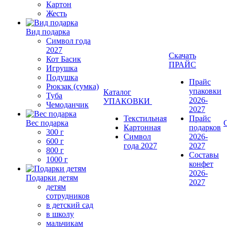
Картон
Жесть
Вид подарка
Символ года
2027
Скачать
Кот Басик
ПРАЙС
Игрушка
Подушка
Прайс
Рюкзак (сумка)
упаковки
Каталог
Туба
2026-
УПАКОВКИ
Чемоданчик
2027
Текстильная
Прайс
Вес подарка
Картонная
подарков
300 г
Символ
2026-
600 г
года 2027
2027
800 г
Составы
1000 г
конфет
2026-
Подарки детям
2027
детям
сотрудников
в детский сад
в школу
мальчикам