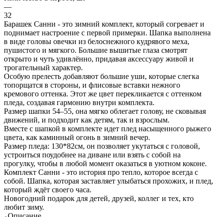
—
32
Барашек Санни - это зимний комплект, который согревает и
поднимает настроение с первой примерки. Шапка выполнена
в виде головы овечки из белоснежного кудрявого меха,
пушистого и мягкого. Большие вышитые глаза смотрят
открыто и чуть удивлённо, придавая аксессуару живой и
трогательный характер.
Особую прелесть добавляют большие уши, которые слегка
топорщатся в стороны, и флисовые вставки нежного
кремового оттенка. Этот же цвет перекликается с оттенком
пледа, создавая гармонию внутри комплекта.
Размер шапки 54–55, она мягко облегает голову, не сковывая
движений, и подходит как детям, так и взрослым.
Вместе с шапкой в комплекте идет плед насыщенного рыжего
цвета, как каминный огонь в зимний вечер.
Размер пледа: 130*82см, он позволяет укутаться с головой,
устроиться поудобнее на диване или взять с собой на
прогулку, чтобы в любой момент оказаться в уютном коконе.
Комплект Санни - это история про тепло, которое всегда с
собой. Шапка, которая заставляет улыбаться прохожих, и плед,
который ждёт своего часа.
Новогодний подарок для детей, друзей, коллег и тех, кто
любит зиму.
Описание