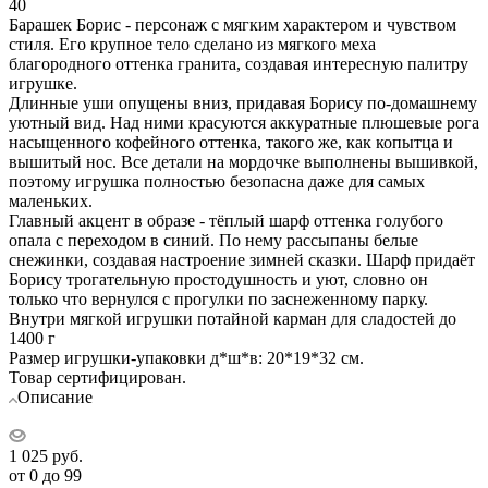
40
Барашек Борис - персонаж с мягким характером и чувством
стиля. Его крупное тело сделано из мягкого меха
благородного оттенка гранита, создавая интересную палитру
игрушке.
Длинные уши опущены вниз, придавая Борису по-домашнему
уютный вид. Над ними красуются аккуратные плюшевые рога
насыщенного кофейного оттенка, такого же, как копытца и
вышитый нос. Все детали на мордочке выполнены вышивкой,
поэтому игрушка полностью безопасна даже для самых
маленьких.
Главный акцент в образе - тёплый шарф оттенка голубого
опала с переходом в синий. По нему рассыпаны белые
снежинки, создавая настроение зимней сказки. Шарф придаёт
Борису трогательную простодушность и уют, словно он
только что вернулся с прогулки по заснеженному парку.
Внутри мягкой игрушки потайной карман для сладостей до
1400 г
Размер игрушки-упаковки д*ш*в: 20*19*32 см.
Товар сертифицирован.
Описание
1 025
руб.
от 0 до 99