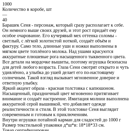
1000
Количество в коробе, шт
—
40
Барашек Сеня - персонаж, который сразу располагает к себе.
Он немного выше своих друзей, и этот рост придаёт ему
особое очарование. Его кучерявый мех оттенка соломы -
светлый, с лёгкой золотистой ноткой, создаёт объём и
фактуру. Само тело, длинные уши и ножки выполнены в
мягком цвете топлёного молока. Над ушами красуются
аккуратные плюшевые рога насыщенного тыквенного цвета.
Все детали на мордочке вышиты, поэтому игрушка безопасна
для детей любого возраста. Глаза Сени смотрят открыто и чуть
удивлённо, а улыбка до ушей делает его по-настоящему
солнечным. Такой взгляд вызывает мгновенное доверие и
ответную улыбку.
Яркий акцент образа - красная толстовка с капюшоном.
Насыщенный, праздничный цвет мгновенно притягивает
внимание и создаёт настроение. Имитация молнии выполнена
аккуратной серой вышивкой, что добавляет одежде
реалистичности и стиля. В этой толстовке Сеня выглядит
современным и готовым к приключениям.
Внутри игрушки потайной карман для сладостей до 1000 г
Размер текстильной упаковки д*ш*в: 18*18*33 см.
Товар сертифицирован.