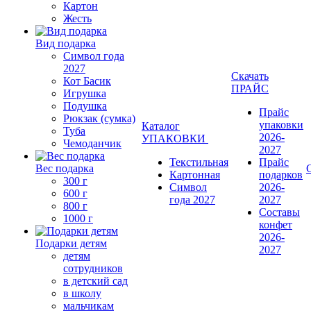
Картон
Жесть
Вид подарка
Символ года
2027
Скачать
Кот Басик
ПРАЙС
Игрушка
Подушка
Прайс
Рюкзак (сумка)
упаковки
Каталог
Туба
2026-
УПАКОВКИ
Чемоданчик
2027
Текстильная
Прайс
Вес подарка
Картонная
подарков
300 г
Символ
2026-
600 г
года 2027
2027
800 г
Составы
1000 г
конфет
2026-
Подарки детям
2027
детям
сотрудников
в детский сад
в школу
мальчикам