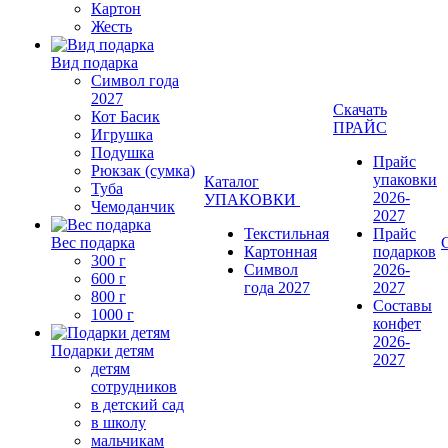
Картон
Жесть
Вид подарка
Символ года
2027
Скачать
Кот Басик
ПРАЙС
Игрушка
Подушка
Прайс
Рюкзак (сумка)
упаковки
Каталог
Туба
2026-
УПАКОВКИ
Чемоданчик
2027
Текстильная
Прайс
Вес подарка
Картонная
подарков
300 г
Символ
2026-
600 г
года 2027
2027
800 г
Составы
1000 г
конфет
2026-
Подарки детям
2027
детям
сотрудников
в детский сад
в школу
мальчикам