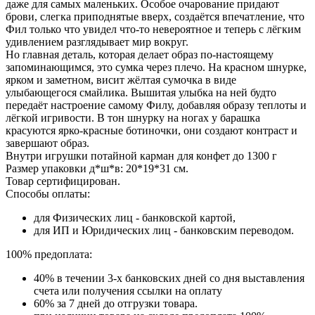
даже для самых маленьких. Особое очарование придают
брови, слегка приподнятые вверх, создаётся впечатление, что
Фил только что увидел что-то невероятное и теперь с лёгким
удивлением разглядывает мир вокруг.
Но главная деталь, которая делает образ по-настоящему
запоминающимся, это сумка через плечо. На красном шнурке,
ярком и заметном, висит жёлтая сумочка в виде
улыбающегося смайлика. Вышитая улыбка на ней будто
передаёт настроение самому Филу, добавляя образу теплоты и
лёгкой игривости. В тон шнурку на ногах у барашка
красуются ярко-красные ботиночки, они создают контраст и
завершают образ.
Внутри игрушки потайной карман для конфет до 1300 г
Размер упаковки д*ш*в: 20*19*31 см.
Товар сертифицирован.
Способы оплаты:
для Физических лиц - банковской картой,
для ИП и Юридических лиц - банковским переводом.
100% предоплата:
40% в течении 3-х банковских дней со дня выставления
счета или получения ссылки на оплату
60% за 7 дней до отгрузки товара.