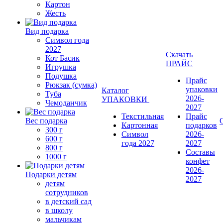
Картон
Жесть
Вид подарка
Символ года
2027
Скачать
Кот Басик
ПРАЙС
Игрушка
Подушка
Прайс
Рюкзак (сумка)
упаковки
Каталог
Туба
2026-
УПАКОВКИ
Чемоданчик
2027
Текстильная
Прайс
Вес подарка
Картонная
подарков
300 г
Символ
2026-
600 г
года 2027
2027
800 г
Составы
1000 г
конфет
2026-
Подарки детям
2027
детям
сотрудников
в детский сад
в школу
мальчикам