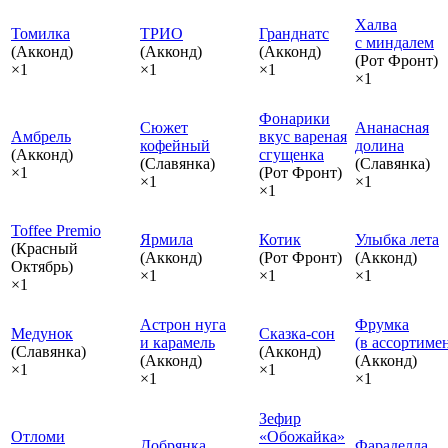
Халва
Томилка
ТРИО
Гранднатс
с миндалем
(Акконд)
(Акконд)
(Акконд)
(Рот Фронт)
×1
×1
×1
×1
Фонарики
Сюжет
Ананасная
Амбрель
вкус вареная
кофейный
долина
(Акконд)
сгущенка
(Славянка)
(Славянка)
×1
(Рот Фронт)
×1
×1
×1
Toffee Premio
Ярмила
Котик
Улыбка лета
(Красный
(Акконд)
(Рот Фронт)
(Акконд)
Октябрь)
×1
×1
×1
×1
Астрон нуга
Фрумка
Медунок
Сказка‑сон
и карамель
(в ассортиме
(Славянка)
(Акконд)
(Акконд)
(Акконд)
×1
×1
×1
×1
Зефир
Отломи
«Обожайка»
Добрянка
Фараделла