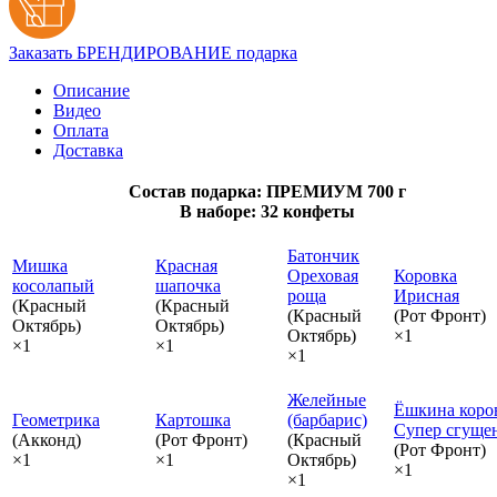
Заказать БРЕНДИРОВАНИЕ подарка
Описание
Видео
Оплата
Доставка
Состав подарка: ПРЕМИУМ 700 г
В наборе: 32 конфеты
Батончик
Мишка
Красная
Ореховая
Коровка
косолапый
шапочка
роща
Ирисная
(Красный
(Красный
(Красный
(Рот Фронт)
Октябрь)
Октябрь)
Октябрь)
×1
×1
×1
×1
Желейные
Ёшкина коро
Геометрика
Картошка
(барбарис)
Супер сгуще
(Акконд)
(Рот Фронт)
(Красный
(Рот Фронт)
×1
×1
Октябрь)
×1
×1