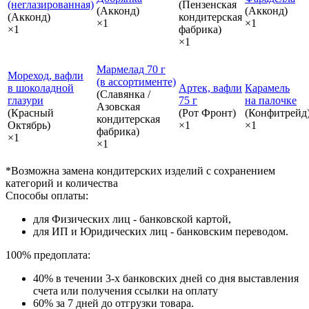
(неглазированная)
(Пензенская
(Акконд)
(Акконд)
(Акконд)
кондитерская
×1
×1
×1
фабрика)
×1
Мармелад 70 г
Мореход, вафли
(в ассортименте)
в шоколадной
Артек, вафли
Карамель
(Славянка /
глазури
75 г
на палочке
Азовская
(Красный
(Рот Фронт)
(Конфитрейд
кондитерская
Октябрь)
×1
×1
фабрика)
×1
×1
*Возможна замена кондитерских изделий с сохранением
категорий и количества
Способы оплаты:
для Физических лиц - банковской картой,
для ИП и Юридических лиц - банковским переводом.
100% предоплата:
40% в течении 3-х банковских дней со дня выставления
счета или получения ссылки на оплату
60% за 7 дней до отгрузки товара.