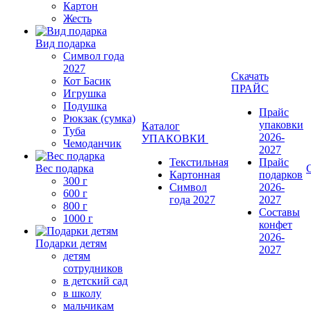
Картон
Жесть
Вид подарка
Символ года
2027
Скачать
Кот Басик
ПРАЙС
Игрушка
Подушка
Прайс
Рюкзак (сумка)
упаковки
Каталог
Туба
2026-
УПАКОВКИ
Чемоданчик
2027
Текстильная
Прайс
Вес подарка
Картонная
подарков
300 г
Символ
2026-
600 г
года 2027
2027
800 г
Составы
1000 г
конфет
2026-
Подарки детям
2027
детям
сотрудников
в детский сад
в школу
мальчикам