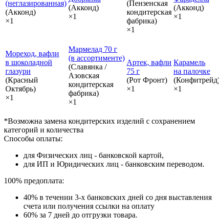
(неглазированная)
(Пензенская
(Акконд)
(Акконд)
(Акконд)
кондитерская
×1
×1
×1
фабрика)
×1
Мармелад 70 г
Мореход, вафли
(в ассортименте)
в шоколадной
Артек, вафли
Карамель
(Славянка /
глазури
75 г
на палочке
Азовская
(Красный
(Рот Фронт)
(Конфитрейд
кондитерская
Октябрь)
×1
×1
фабрика)
×1
×1
*Возможна замена кондитерских изделий с сохранением
категорий и количества
Способы оплаты:
для Физических лиц - банковской картой,
для ИП и Юридических лиц - банковским переводом.
100% предоплата:
40% в течении 3-х банковских дней со дня выставления
счета или получения ссылки на оплату
60% за 7 дней до отгрузки товара.