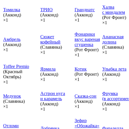
Халва
Томилка
ТРИО
Гранднатс
с миндалем
(Акконд)
(Акконд)
(Акконд)
(Рот Фронт)
×1
×1
×1
×1
Фонарики
Сюжет
Ананасная
Амбрель
вкус вареная
кофейный
долина
(Акконд)
сгущенка
(Славянка)
(Славянка)
×1
(Рот Фронт)
×1
×1
×1
Toffee Premio
Ярмила
Котик
Улыбка лета
(Красный
(Акконд)
(Рот Фронт)
(Акконд)
Октябрь)
×1
×1
×1
×1
Астрон нуга
Фрумка
Медунок
Сказка‑сон
и карамель
(в ассортиме
(Славянка)
(Акконд)
(Акконд)
(Акконд)
×1
×1
×1
×1
Зефир
Отломи
«Обожайка»
Добрянка
Фараделла