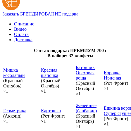
Заказать БРЕНДИРОВАНИЕ подарка
Описание
Видео
Оплата
Доставка
Состав подарка: ПРЕМИУМ 700 г
В наборе: 32 конфеты
Батончик
Мишка
Красная
Ореховая
Коровка
косолапый
шапочка
роща
Ирисная
(Красный
(Красный
(Красный
(Рот Фронт)
Октябрь)
Октябрь)
Октябрь)
×1
×1
×1
×1
Желейные
Ёшкина коро
Геометрика
Картошка
(барбарис)
Супер сгуще
(Акконд)
(Рот Фронт)
(Красный
(Рот Фронт)
×1
×1
Октябрь)
×1
×1