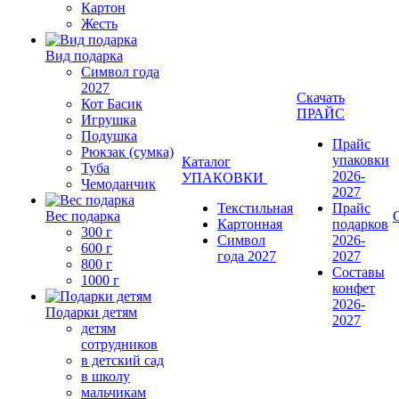
Картон
Жесть
Вид подарка
Символ года
2027
Скачать
Кот Басик
ПРАЙС
Игрушка
Подушка
Прайс
Рюкзак (сумка)
упаковки
Каталог
Туба
2026-
УПАКОВКИ
Чемоданчик
2027
Текстильная
Прайс
Вес подарка
Картонная
подарков
300 г
Символ
2026-
600 г
года 2027
2027
800 г
Составы
1000 г
конфет
2026-
Подарки детям
2027
детям
сотрудников
в детский сад
в школу
мальчикам