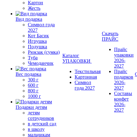
Картон
Жесть
Вид подарка
Символ года
2027
Скачать
Кот Басик
ПРАЙС
Игрушка
Подушка
Прайс
Рюкзак (сумка)
упаковки
Каталог
Туба
2026-
УПАКОВКИ
Чемоданчик
2027
Текстильная
Прайс
Вес подарка
Картонная
подарков
300 г
Символ
2026-
600 г
года 2027
2027
800 г
Составы
1000 г
конфет
2026-
Подарки детям
2027
детям
сотрудников
в детский сад
в школу
мальчикам