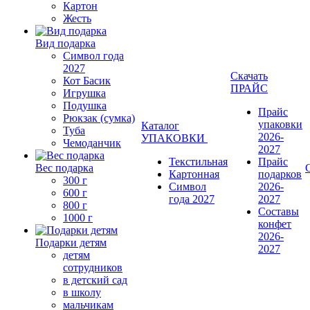
Картон
Жесть
Вид подарка
Символ года
2027
Скачать
Кот Басик
ПРАЙС
Игрушка
Подушка
Прайс
Рюкзак (сумка)
упаковки
Каталог
Туба
2026-
УПАКОВКИ
Чемоданчик
2027
Текстильная
Прайс
Вес подарка
Картонная
подарков
300 г
Символ
2026-
600 г
года 2027
2027
800 г
Составы
1000 г
конфет
2026-
Подарки детям
2027
детям
сотрудников
в детский сад
в школу
мальчикам