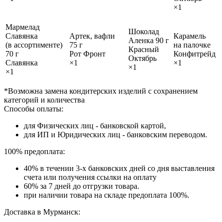
×1
Мармелад
Шоколад
Славянка
Артек, вафли
Карамель
Аленка 90 г
(в ассортименте)
75 г
на палочке
Красный
70 г
Рот Фронт
Конфитрейд
Октябрь
Славянка
×1
×1
×1
×1
*Возможна замена кондитерских изделий с сохранением
категорий и количества
Способы оплаты:
для Физических лиц - банковской картой,
для ИП и Юридических лиц - банковским переводом.
100% предоплата:
40% в течении 3-х банковских дней со дня выставления
счета или получения ссылки на оплату
60% за 7 дней до отгрузки товара.
при наличии товара на складе предоплата 100%.
Доставка в Мурманск: